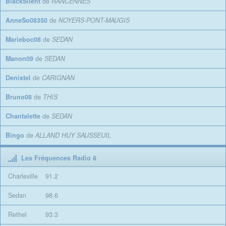
BlackSilent
de
RANCENNES
AnneSo08350
de
NOYERS-PONT-MAUGIS
Marieboc08
de
SEDAN
Manon09
de
SEDAN
Denistel
de
CARIGNAN
Bruno08
de
THIS
Chantalette
de
SEDAN
Bingo
de
ALLAND HUY SAUSSEUIL
Les Fréquences Radio 8
Charleville
91.2
Sedan
98.6
Rethel
93.3