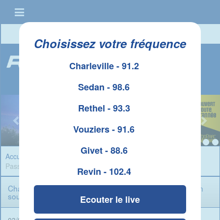
Connexion
|
Créer un compte
Choisissez votre fréquence
Charleville - 91.2
Sedan - 98.6
Rethel - 93.3
Vouziers - 91.6
Givet - 88.6
Accueil
»
Infos Ardennes
» Charleville : Rénovation de la
Passerelle Bayard, dans un souci de sécurité et d'accessibilité
Revin - 102.4
Charleville : Rénovation de la Passerelle Bayard, dans un
souci de sécurité et d'accessibilité
Ecouter le live