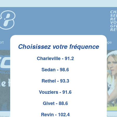
rt
Jeux
Liste des Gagnants
Le Top 10
Horoscope
Choisissez votre fréquence
Charleville - 91.2
Sedan - 98.6
Rethel - 93.3
Vouziers - 91.6
Givet - 88.6
Revin - 102.4
ques a besoin d’aide pour retrouver son trésor au sein du Parc Argo