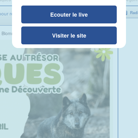
our retrouver son trésor au sein du Parc Argonne
Radi
Ecouter le live
e Blomme
Visiter le site