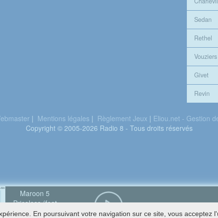
Charlevil
Sedan
Rethel
Vouziers
Givet
Revin
ebmaster
|
Mentions légales
|
Règlement Jeux
|
Eliou.net - Gestion 
Copyright © 2005-2026 Radio 8 - Tous droits réservés
Maroon 5
Priceless (feat
Lisa)
périence. En poursuivant votre navigation sur ce site, vous acceptez l'u