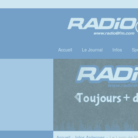
Accueil
Le Journal
Infos
Spo
Accueil
»
Infos Ardennes
» Le Lapin de Pâ