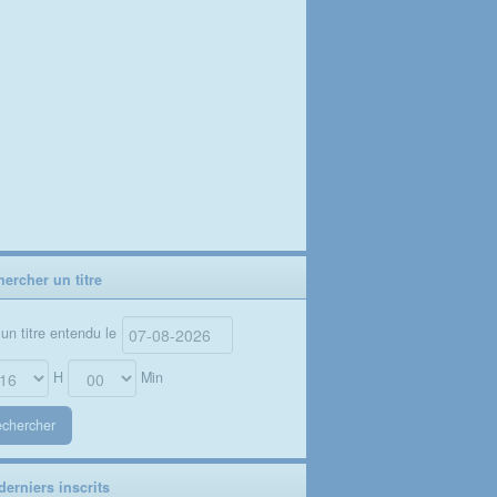
ercher un titre
un titre entendu le
H
Min
chercher
erniers inscrits