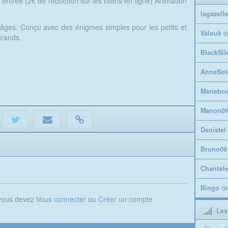
’entrée (2€ de réduction sur les billets en ligne) Animation
lagazelle
 âges. Conçu avec des énigmes simples pour les petits et
Valouk
d
grands.
BlackSil
AnneSo0
Mariebo
Manon0
Denistel
Bruno08
Chantale
Bingo
d
 vous devez
Vous connecter
ou
Créer un compte
Les