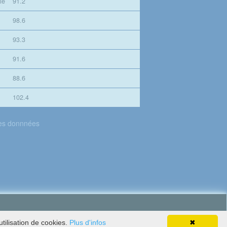
le
91.2
98.6
93.3
91.6
88.6
102.4
des donnnées
tilisation de cookies.
Plus d'infos
✖