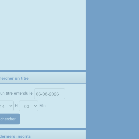
ercher un titre
un titre entendu le
H
Min
chercher
erniers inscrits