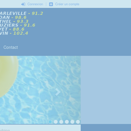
|
Connexion
Créer un compte
Contact
orbion