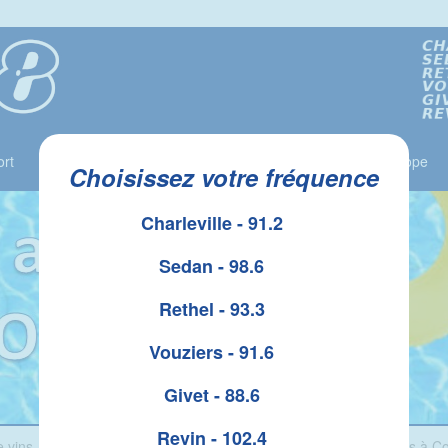
rt
Jeux
Liste des Gagnants
Le Top 10
Horoscope
Choisissez votre fréquence
Charleville - 91.2
Sedan - 98.6
Rethel - 93.3
Vouziers - 91.6
Givet - 88.6
Revin - 102.4
 vins, cours d’œnologie : Benjamin Gallot présente sa cave à vins à C