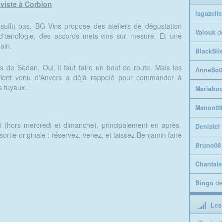
viste à Corbion
lagazelle
suffit pas, BG Vins propose des ateliers de dégustation
Valouk
d
 d'œnologie, des accords mets-vins sur mesure. Et une
ain.
BlackSil
es de Sedan. Oui, il faut faire un bout de route. Mais les
AnneSo0
lient venu d'Anvers a déjà rappelé pour commander à
s tuyaux.
Mariebo
Manon0
 (hors mercredi et dimanche), principalement en après-
Denistel
ortie originale : réservez, venez, et laissez Benjamin faire
Bruno08
Chantale
Bingo
d
Les