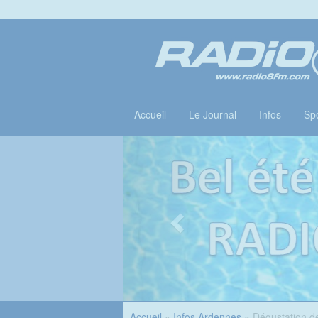
Accueil
Le Journal
Infos
Spo
Accueil
»
Infos Ardennes
» Dégustation de