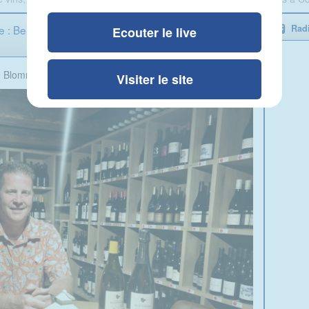
e : Benjamin Gallot présente sa cave à vins à
Radi
Ecouter le live
e Blomme
Visiter le site