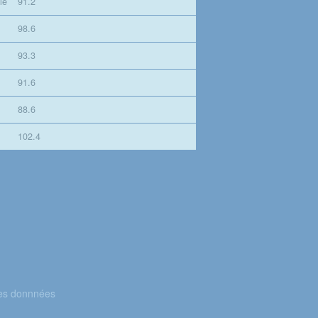
le
91.2
98.6
93.3
91.6
88.6
102.4
des donnnées