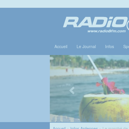
Accueil
Le Journal
Infos
Spo
Accueil
»
Infos Ardennes
» Le marché de 