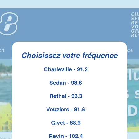
rt
Jeux
Liste des Gagnants
Le Top 10
Horoscope
Choisissez votre fréquence
Charleville - 91.2
Sedan - 98.6
Rethel - 93.3
Vouziers - 91.6
Givet - 88.6
Revin - 102.4
Sedan , plus beau marché de France ?