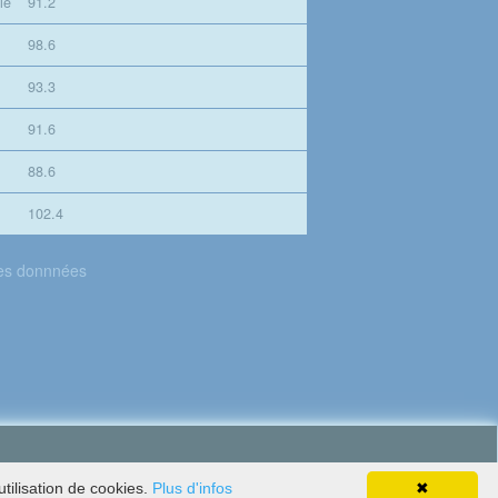
le
91.2
98.6
93.3
91.6
88.6
102.4
des donnnées
tilisation de cookies.
Plus d'infos
✖