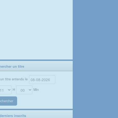
ercher un titre
un titre entendu le
H
Min
chercher
erniers inscrits