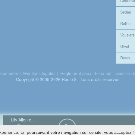
Charlevil
Sedan
Rethel
Vouziers
Givet
Revin
ebmaster
|
Mentions légales
|
Règlement Jeux
|
Eliou.net - Gestion 
Copyright © 2005-2026 Radio 8 - Tous droits réservés
Lily Allen et
Ours
22 Vingt deux
périence. En poursuivant votre navigation sur ce site, vous acceptez l'u