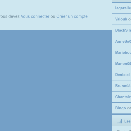
lagazelle
 vous devez
Vous connecter
ou
Créer un compte
Valouk
d
BlackSil
AnneSo0
Mariebo
Manon0
Denistel
Bruno08
Chantale
Bingo
d
Les