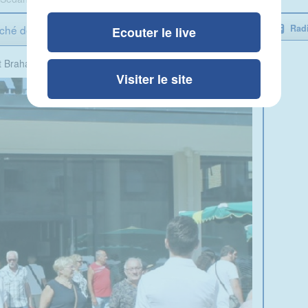
ché de France ?
Radi
Ecouter le live
t Braham
Visiter le site