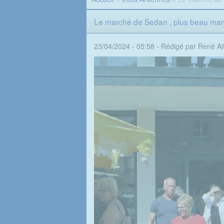
Le marché de Sedan , plus beau mar
23/04/2024 - 05:58 -
Rédigé par René Ai