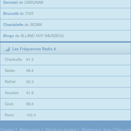
Denistel
de
CARIGNAN
Bruno08
de
THIS
Chantalette
de
SEDAN
Bingo
de
ALLAND HUY SAUSSEUIL
Les Fréquences Radio 8
Charleville
91.2
Sedan
98.6
Rethel
93.3
Vouziers
91.6
Givet
88.6
Revin
102.4
Contact
|
Webmaster
|
Mentions légales
|
Règlement Jeux
|
Eliou.net