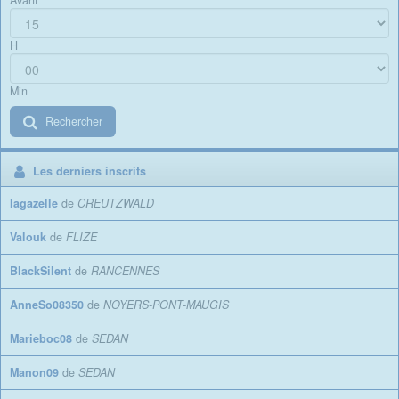
Avant
H
Min
Rechercher
Les derniers inscrits
lagazelle
de
CREUTZWALD
Valouk
de
FLIZE
BlackSilent
de
RANCENNES
AnneSo08350
de
NOYERS-PONT-MAUGIS
Marieboc08
de
SEDAN
Manon09
de
SEDAN