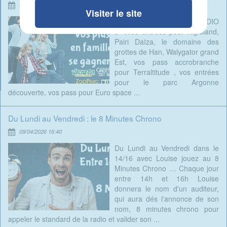
01/07/2026 12:03
Visiter le site
A gagner tout cet été sur RADIO
8 :Vos entrées pour Nigloland,
Pairi Daïza, le domaine des
grottes de Han, Walygator grand
Est, vos pass accrobranche
pour Terraltitude , vos entrées
pour le parc Argonne
découverte, vos pass pour Euro space ...
Du Lundi au Vendredi : le 8 Minutes Chrono
09/04/2026 16:40
Du Lundi au Vendredi dans le
14/16 avec Louise jouez au 8
Minutes Chrono … Chaque jour
entre 14h et 16h Louise
donnera le nom d'un auditeur,
qui aura dés l'annonce de son
nom, 8 minutes chrono pour
appeler le standard de la radio et valider son ...