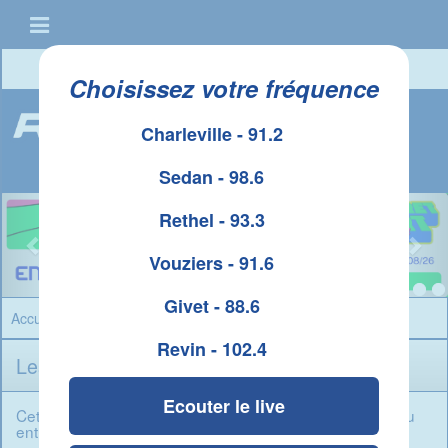
Connexion
|
Créer un compte
Choisissez votre fréquence
Charleville - 91.2
Sedan - 98.6
Rethel - 93.3
Vouziers - 91.6
Givet - 88.6
Accueil
» Jeux » Ardennes
Revin - 102.4
Les Jeux Radio 8 Ardennes
Ecouter le live
Cet été sur RADIO 8 faites le plein de sorties en famille ou
entre amis !