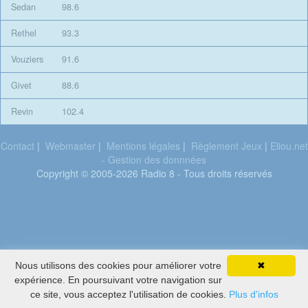
Sedan
98.6
Rethel
93.3
Vouziers
91.6
Givet
88.6
Revin
102.4
Contact
|
Webmaster
|
Mentions légales
|
Règlement Jeux
|
Eliou.net
- Gestion des donnnées
Copyright © 2005-2026 Radio 8 - Tous droits réservés
Nous utilisons des cookies pour améliorer votre
✖
Inxs
expérience. En poursuivant votre navigation sur
Original sin
ce site, vous acceptez l'utilisation de cookies.
Plus d'infos