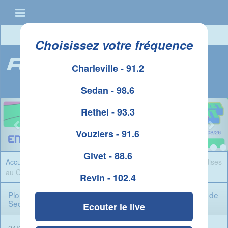
Connexion
|
Créer un compte
Choisissez votre fréquence
Charleville - 91.2
Sedan - 98.6
Rethel - 93.3
Vouziers - 91.6
Givet - 88.6
Accueil
»
Infos Ardennes
» Plongez dans un rêve de gourmandises
au Château fort de Sedan pendant les vacances de Printemps
Revin - 102.4
Plongez dans un rêve de gourmandises au Château fort de
Sedan pendant les vacances de Printemps
Ecouter le live