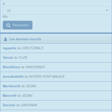
H
Min
Rechercher
Les derniers inscrits
lagazelle
de
CREUTZWALD
Valouk
de
FLIZE
BlackSilent
de
RANCENNES
AnneSo08350
de
NOYERS-PONT-MAUGIS
Marieboc08
de
SEDAN
Manon09
de
SEDAN
Denistel
de
CARIGNAN