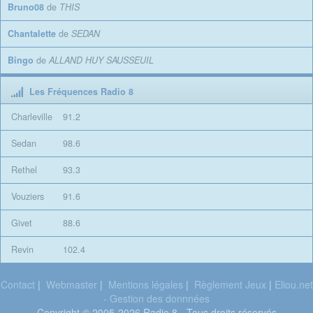
Bruno08
de
THIS
Chantalette
de
SEDAN
Bingo
de
ALLAND HUY SAUSSEUIL
Les Fréquences Radio 8
Charleville
91.2
Sedan
98.6
Rethel
93.3
Vouziers
91.6
Givet
88.6
Revin
102.4
Contact
|
Webmaster
|
Mentions légales
|
Règlement Jeux
|
Eliou.net
- Gestion des donnnées
Copyright © 2005-2026 Radio 8 - Tous droits réservés