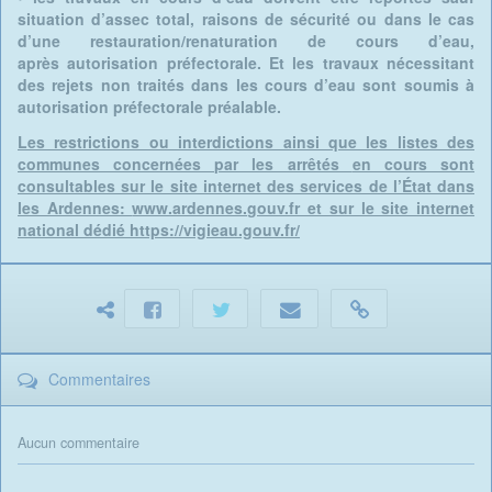
situation d’assec total, raisons de
sécurité ou dans le cas
d’une restauration/renaturation de cours d’eau,
après
autorisation préfectorale. Et les travaux nécessitant
des rejets non traités dans les
cours d’eau sont soumis à
autorisation préfectorale préalable.
Les restrictions ou interdictions ainsi que les listes des
communes concernées par les arrêtés
en cours sont
consultables sur le site internet des services de l’État dans
les Ardennes:
www.ardennes.gouv.fr et sur le site internet
national dédié https://vigieau.gouv.fr/
Commentaires
Aucun commentaire