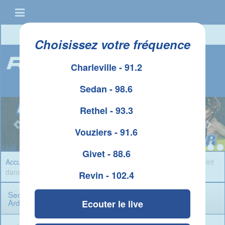
Connexion
|
Créer un compte
Choisissez votre fréquence
Charleville - 91.2
Sedan - 98.6
Rethel - 93.3
Vouziers - 91.6
Givet - 88.6
Accueil
»
Infos Ardennes
» Secheresse : l'usage de l'eau restreint
dans le Sud Ardennes
Revin - 102.4
Secheresse : l'usage de l'eau restreint dans le Sud
Ardennes
Ecouter le live